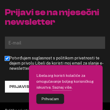
Prijavi se na mjesečni
newsletter
Potvrđujem suglasnost s politikom privatnosti te
dajem privolu Libeli da koristi moj email za slanje e-
newslettera
Libela.org koristi kolačiće za
omogućavanje boljeg korisničkog
PRIJAVI SE
iskustva.
Saznaj više
.
Prihvaćam