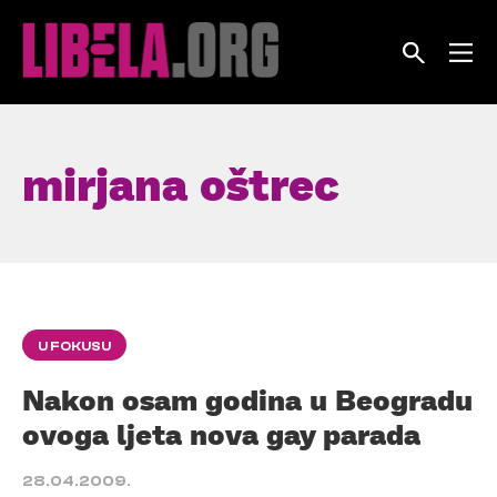
Skip
to
content
mirjana oštrec
U FOKUSU
Nakon osam godina u Beogradu
ovoga ljeta nova gay parada
28.04.2009.