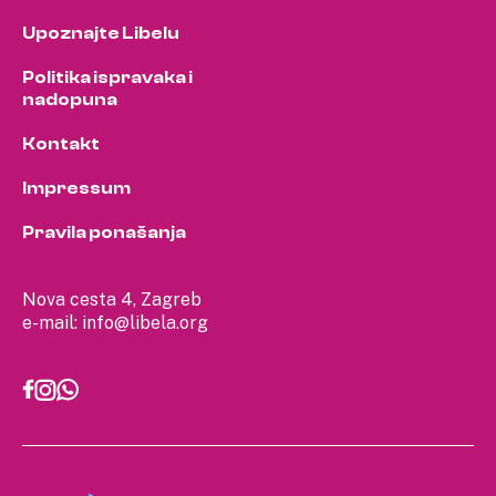
Upoznajte Libelu
Politika ispravaka i
nadopuna
Kontakt
Impressum
Pravila ponašanja
Nova cesta 4, Zagreb
e-mail:
info@libela.org