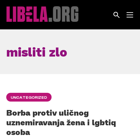
Skip
to
content
misliti zlo
UNCATEGORIZED
Borba protiv uličnog
uznemiravanja žena i lgbtiq
osoba