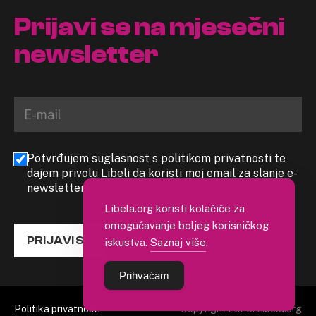
Prijavi se na mjesečni
newsletter
Potvrđujem suglasnost s politikom privatnosti te
dajem privolu Libeli da koristi moj email za slanje e-
newslettera
Libela.org koristi kolačiće za
omogućavanje boljeg korisničkog
PRIJAVI SE
iskustva.
Saznaj više
.
Prihvaćam
Politika privatnosti
Copyright 2026. Libela.org