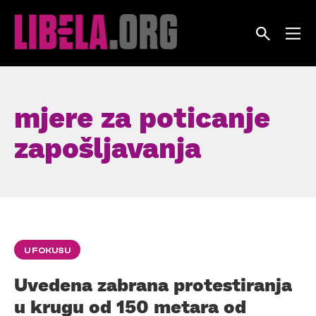
Skip
to
content
mjere za poticanje
zapošljavanja
U FOKUSU
Uvedena zabrana protestiranja
u krugu od 150 metara od