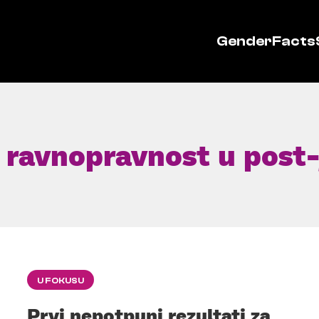
GenderFacts
 ravnopravnost u post
U FOKUSU
Prvi nepotpuni rezultati za