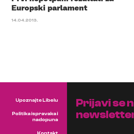
Europski parlament
14.04.2013.
Prijavi se 
Upoznajte Libelu
newslette
Politika ispravaka i
nadopuna
Kontakt