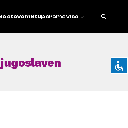
Sa stavom
Stup srama
Više
-jugoslaven