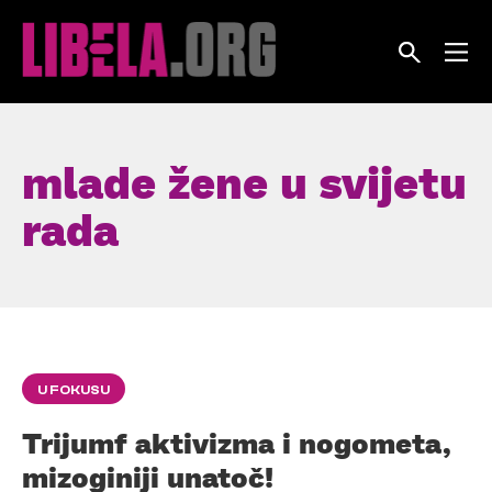
Skip
to
content
mlade žene u svijetu
rada
U FOKUSU
Trijumf aktivizma i nogometa,
mizoginiji unatoč!