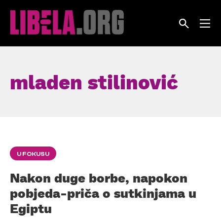
Skip
to
content
mladen stilinović
U FOKUSU
Nakon duge borbe, napokon
pobjeda-priča o sutkinjama u
Egiptu