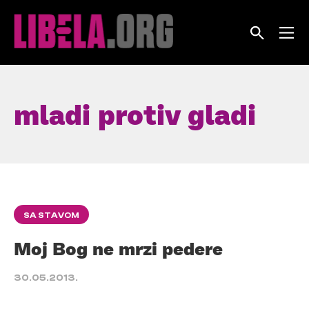
Skip
to
content
mladi protiv gladi
SA STAVOM
Moj Bog ne mrzi pedere
30.05.2013.