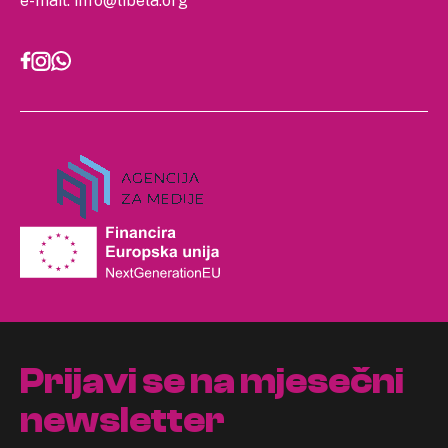
e-mail:
info@libela.org
Prijavi se na mjesečni
newsletter