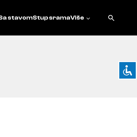
Sa stavom
Stup srama
Više