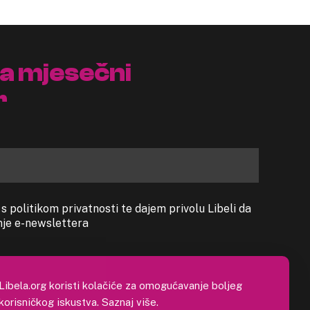
na mjesečni
r
 politikom privatnosti te dajem privolu Libeli da
anje e-newslettera
Libela.org koristi kolačiće za omogućavanje boljeg
korisničkog iskustva.
Saznaj više
.