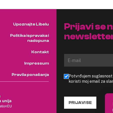
Prijavi se 
Upoznajte Libelu
newslette
Politika ispravaka i
nadopuna
Kontakt
Impressum
Pravila ponašanja
Potvrđujem suglasnost s
koristi moj email za sl
PRIJAVI SE