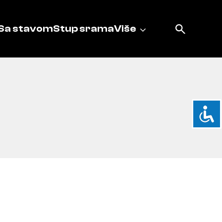
Sa stavom
Stup srama
Više