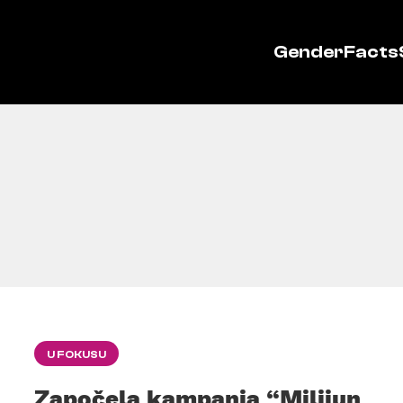
GenderFacts
U FOKUSU
Započela kampanja “Milijun