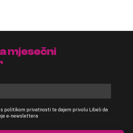
na mjesečni
r
 politikom privatnosti te dajem privolu Libeli da
anje e-newslettera