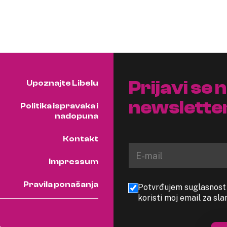
Prijavi se 
Upoznajte Libelu
newslette
Politika ispravaka i
nadopuna
Kontakt
Impressum
Pravila ponašanja
Potvrđujem suglasnost s
koristi moj email za sl