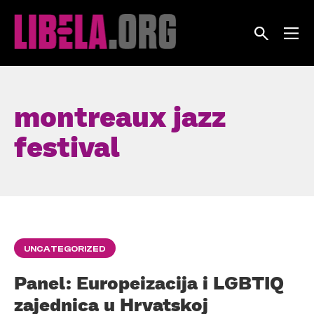
Skip
to
content
montreaux jazz
festival
UNCATEGORIZED
Panel: Europeizacija i LGBTIQ
zajednica u Hrvatskoj