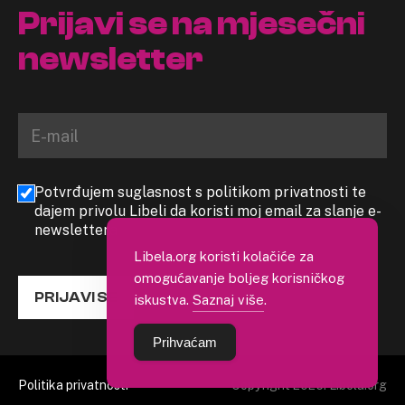
Prijavi se na mjesečni
newsletter
Potvrđujem suglasnost s politikom privatnosti te
dajem privolu Libeli da koristi moj email za slanje e-
newslettera
Libela.org koristi kolačiće za
omogućavanje boljeg korisničkog
PRIJAVI SE
iskustva.
Saznaj više
.
Prihvaćam
Politika privatnosti
Copyright 2026. Libela.org