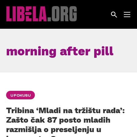
Skip
to
content
morning after pill
U FOKUSU
Tribina ‘Mladi na tržištu rada’:
Zašto čak 87 posto mladih
razmišlja o preseljenju u