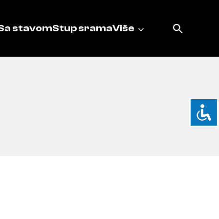
Sa stavom
Stup srama
Više