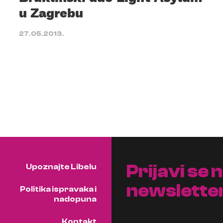
u Zagrebu
27.05.2013.
Prijavi se 
Upoznajte Libelu
newslette
Politika ispravaka i
nadopuna
Kontakt