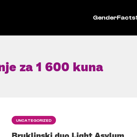
GenderFacts
nje za 1 600 kuna
UNCATEGORIZED
Bruklinski duo Light Asylum