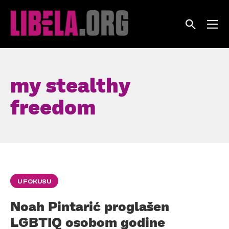
Skip
to
content
my stealthy
freedom
U FOKUSU
Noah Pintarić proglašen
LGBTIQ osobom godine