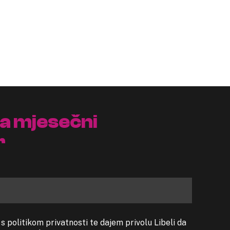
na mjesečni
r
 politikom privatnosti te dajem privolu Libeli da