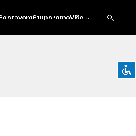
Sa stavom
Stup srama
Više