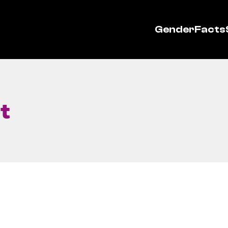
GenderFacts
et