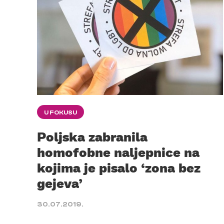
U FOKUSU
Poljska zabranila
homofobne naljepnice na
kojima je pisalo ‘zona bez
gejeva’
30.07.2019.