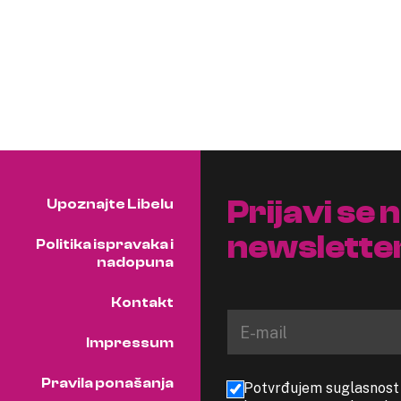
Prijavi se 
Upoznajte Libelu
newslette
Politika ispravaka i
nadopuna
Kontakt
Impressum
Pravila ponašanja
Potvrđujem suglasnost s