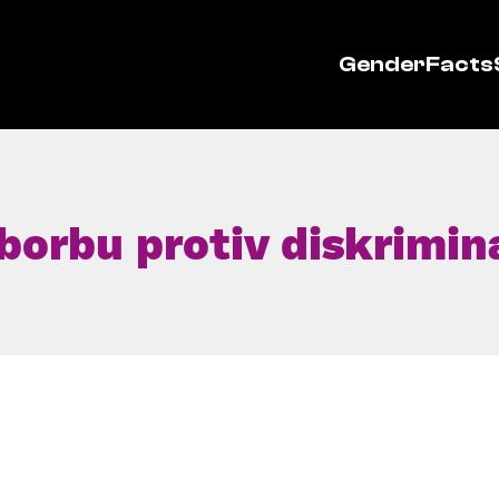
GenderFacts
borbu protiv diskrimin