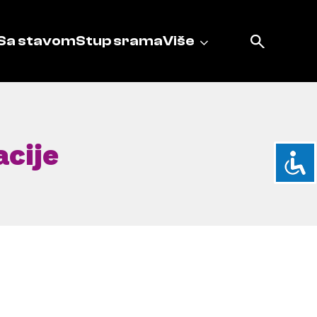
Sa stavom
Stup srama
Više
acije