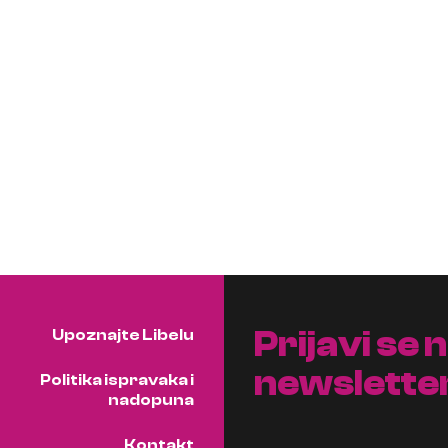
Prijavi se 
Upoznajte Libelu
newslette
Politika ispravaka i
nadopuna
Kontakt