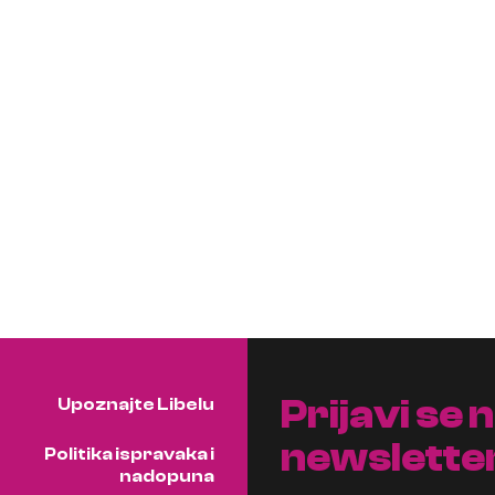
Prijavi se 
Upoznajte Libelu
newslette
Politika ispravaka i
nadopuna