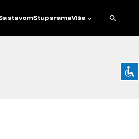
Sa stavom
Stup srama
Više