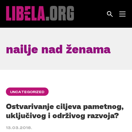
Skip
to
content
nailje nad ženama
UNCATEGORIZED
Ostvarivanje ciljeva pametnog,
uključivog i održivog razvoja?
13.03.2016.