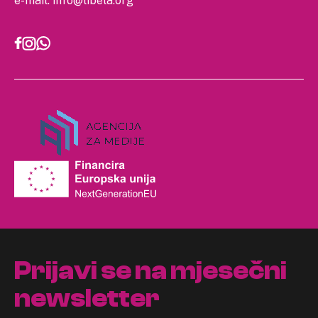
e-mail:
info@libela.org
Prijavi se na mjesečni
newsletter