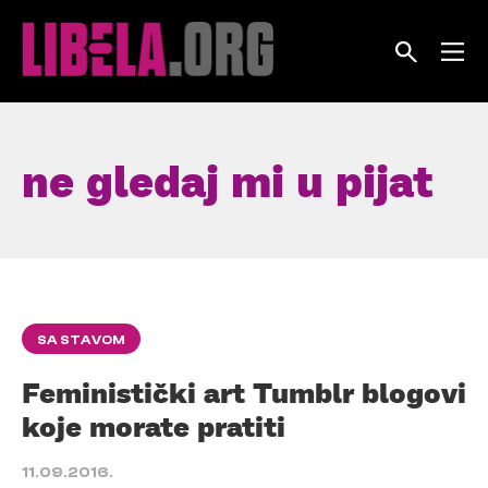
Skip
to
content
ne gledaj mi u pijat
SA STAVOM
Feministički art Tumblr blogovi
koje morate pratiti
11.09.2016.