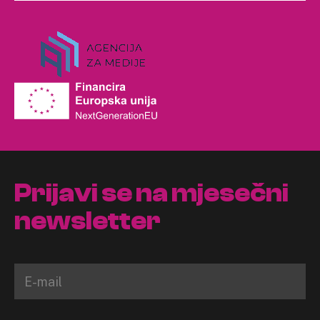
Prijavi se na mjesečni
newsletter