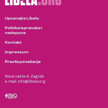
Upoznajte Libelu
Politika ispravaka i
nadopuna
Kontakt
Impressum
Pravila ponašanja
Nova cesta 4, Zagreb
e-mail:
info@libela.org