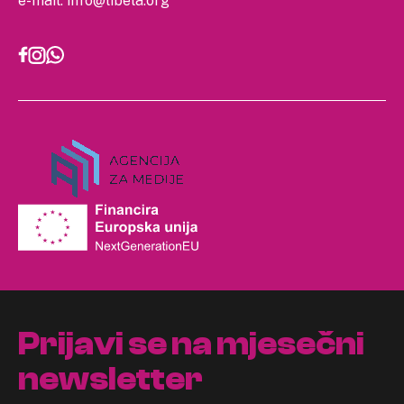
e-mail:
info@libela.org
Prijavi se na mjesečni
newsletter