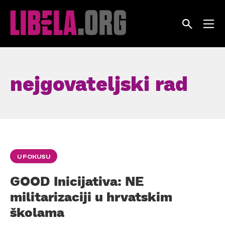
Skip
to
content
nejgovateljski rad
U FOKUSU
GOOD Inicijativa: NE
militarizaciji u hrvatskim
školama