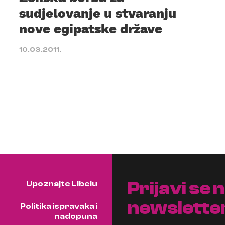
sudjelovanje u stvaranju
nove egipatske države
10.03.2011.
Prijavi se 
Upoznajte Libelu
newslette
Politika ispravaka i
nadopuna