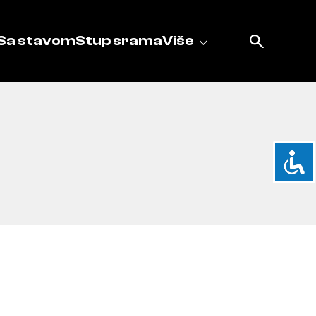
Sa stavom
Stup srama
Više