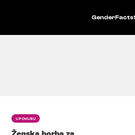
GenderFacts
U FOKUSU
Ženska borba za