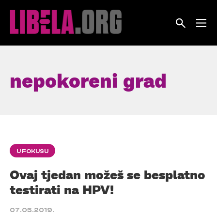
Skip
to
content
nepokoreni grad
U FOKUSU
Ovaj tjedan možeš se besplatno
testirati na HPV!
07.05.2019.