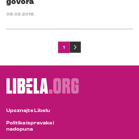
govora
08.02.2016.
Posts
1
pagination
Upoznajte Libelu
Politika ispravaka i
nadopuna