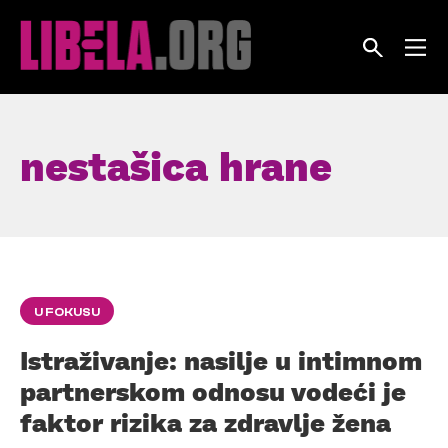
Skip
to
content
nestašica hrane
U FOKUSU
Istraživanje: nasilje u intimnom
partnerskom odnosu vodeći je
faktor rizika za zdravlje žena