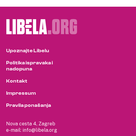
Upoznajte Libelu
Politika ispravaka i
nadopuna
Kontakt
Impressum
Pravila ponašanja
Nova cesta 4, Zagreb
e-mail:
info@libela.org