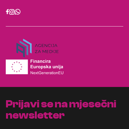
Prijavi se na mjesečni
newsletter