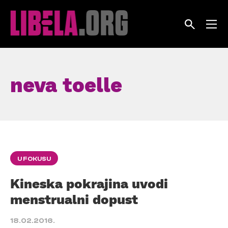
Skip
to
content
neva toelle
U FOKUSU
Kineska pokrajina uvodi
menstrualni dopust
18.02.2016.