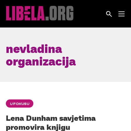
Skip
to
content
nevladina
organizacija
U FOKUSU
Lena Dunham savjetima
promovira knjigu