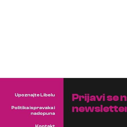
Prijavi se 
Upoznajte Libelu
newslette
Politika ispravaka i
nadopuna
Kontakt