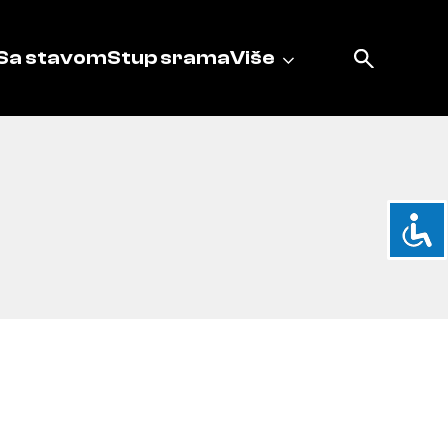
Sa stavom
Stup srama
Više