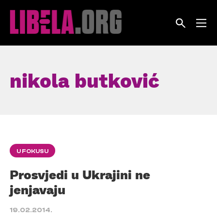
Skip
to
content
nikola butković
U FOKUSU
Prosvjedi u Ukrajini ne
jenjavaju
19.02.2014.