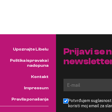
Prijavi se 
Upoznajte Libelu
newslette
Politika ispravaka i
nadopuna
Kontakt
Impressum
Pravila ponašanja
Potvrđujem suglasnost s
koristi moj email za sl