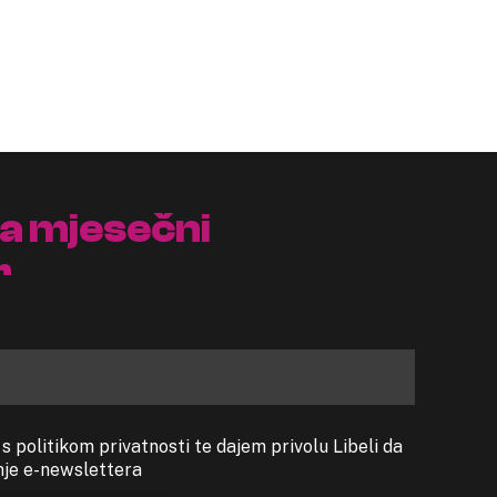
na mjesečni
r
 politikom privatnosti te dajem privolu Libeli da
anje e-newslettera