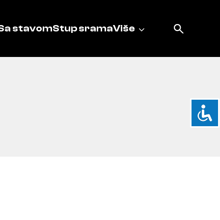
Sa stavom
Stup srama
Više