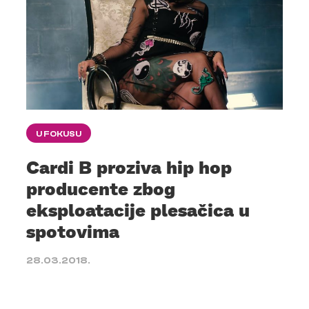
U FOKUSU
Cardi B proziva hip hop
producente zbog
eksploatacije plesačica u
spotovima
28.03.2018.