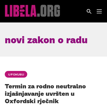
Skip
to
content
novi zakon o radu
U FOKUSU
Termin za rodno neutralno
izjašnjavanje uvršten u
Oxfordski rječnik