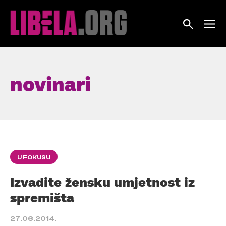
Skip
to
content
novinari
U FOKUSU
Izvadite žensku umjetnost iz
spremišta
27.06.2014.