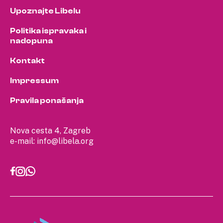
Upoznajte Libelu
Politika ispravaka i
nadopuna
Kontakt
Impressum
Pravila ponašanja
Nova cesta 4, Zagreb
e-mail:
info@libela.org