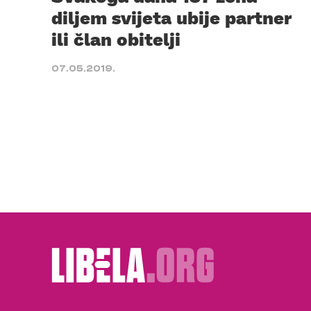
diljem svijeta ubije partner
ili član obitelji
07.05.2019.