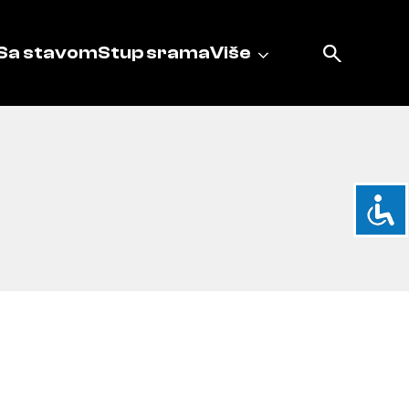
Sa stavom
Stup srama
Više