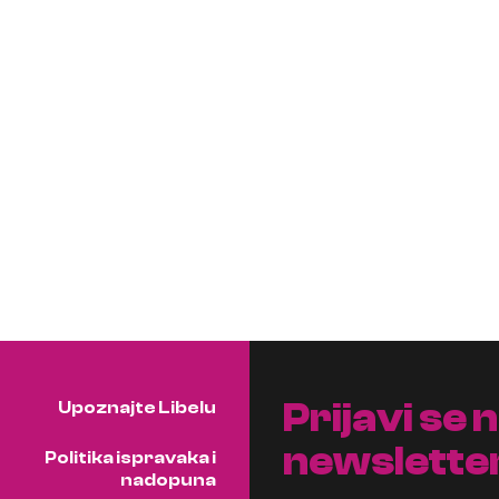
Prijavi se 
Upoznajte Libelu
newslette
Politika ispravaka i
nadopuna