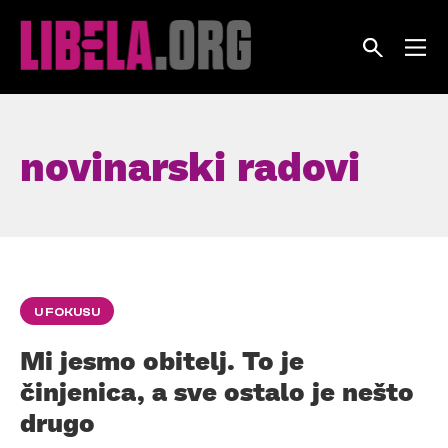
Skip
to
content
novinarski radovi
U FOKUSU
Mi jesmo obitelj. To je
činjenica, a sve ostalo je nešto
drugo