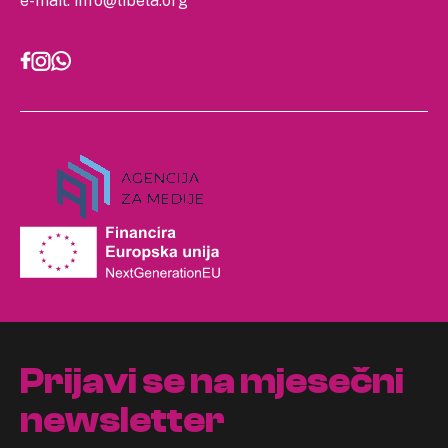
e-mail:
info@libela.org
Prijavi se na mjesečni
newsletter