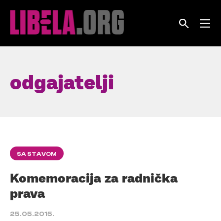
Skip
to
content
odgajatelji
SA STAVOM
Komemoracija za radnička
prava
25.05.2015.