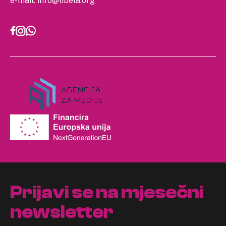
e-mail:
info@libela.org
Prijavi se na mjesečni
newsletter