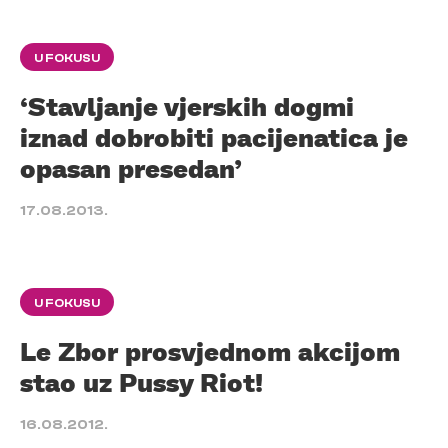
U FOKUSU
‘Stavljanje vjerskih dogmi
iznad dobrobiti pacijenatica je
opasan presedan’
17.08.2013.
U FOKUSU
Le Zbor prosvjednom akcijom
stao uz Pussy Riot!
16.08.2012.