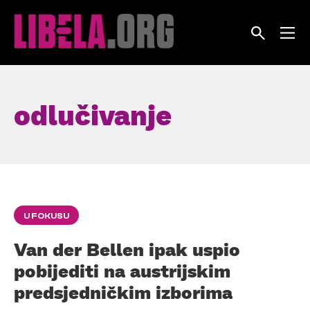
Skip
to
content
odlučivanje
U FOKUSU
Van der Bellen ipak uspio
pobijediti na austrijskim
predsjedničkim izborima