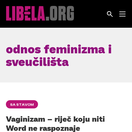
Skip
to
content
odnos feminizma i
sveučilišta
SA STAVOM
Vaginizam – riječ koju niti
Word ne raspoznaje