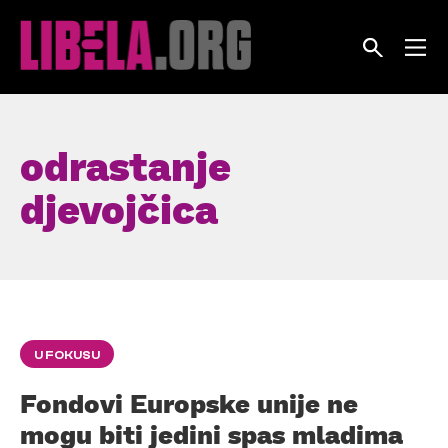
Skip
to
content
odrastanje
djevojčica
U FOKUSU
Fondovi Europske unije ne
mogu biti jedini spas mladima