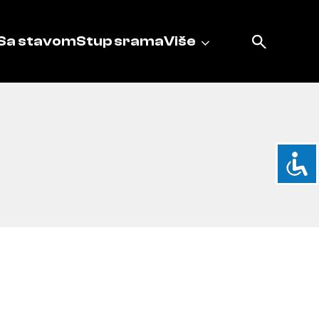
Sa stavom
Stup srama
Više