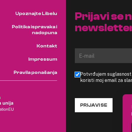
Prijavi se 
Upoznajte Libelu
newslette
Politika ispravaka i
nadopuna
Kontakt
Impressum
Pravila ponašanja
Potvrđujem suglasnost s
koristi moj email za sl
PRIJAVI SE