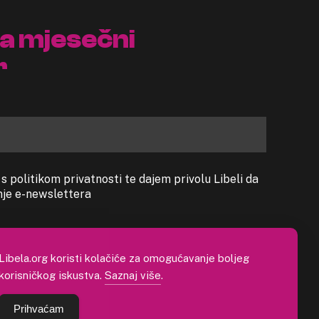
na mjesečni
r
 politikom privatnosti te dajem privolu Libeli da
anje e-newslettera
Libela.org koristi kolačiće za omogućavanje boljeg
korisničkog iskustva.
Saznaj više
.
Prihvaćam