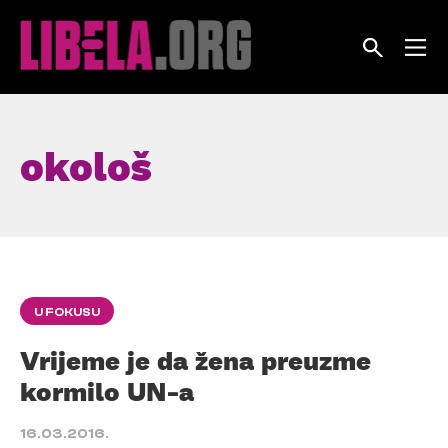
Skip
to
content
okološ
U FOKUSU
Vrijeme je da žena preuzme
kormilo UN-a
16.03.2016.