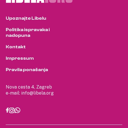
Upoznajte Libelu
Politika ispravaka i
nadopuna
Kontakt
Impressum
Pravila ponašanja
Nova cesta 4, Zagreb
e-mail:
info@libela.org