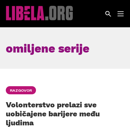
Skip
to
content
omiljene serije
RAZGOVOR
Volonterstvo prelazi sve
uobičajene barijere među
ljudima