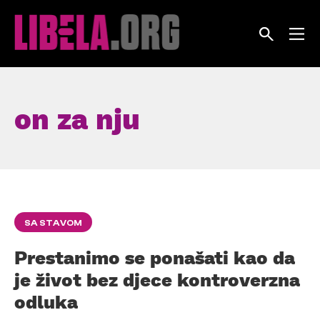
Skip
to
content
on za nju
SA STAVOM
Prestanimo se ponašati kao da
je život bez djece kontroverzna
odluka