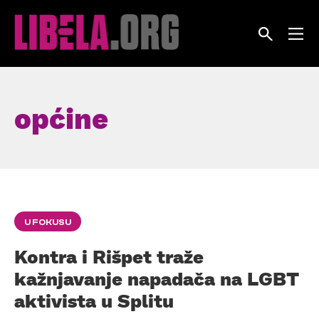
Skip
to
content
općine
U FOKUSU
Kontra i Rišpet traže
kažnjavanje napadača na LGBT
aktivista u Splitu