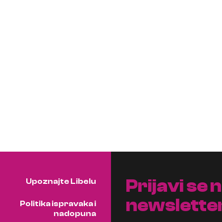
Prijavi se 
Upoznajte Libelu
newslette
Politika ispravaka i
nadopuna