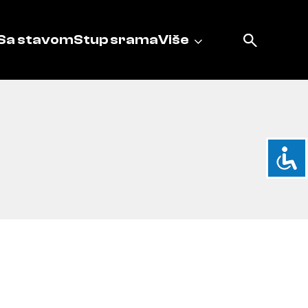
Sa stavom
Stup srama
Više