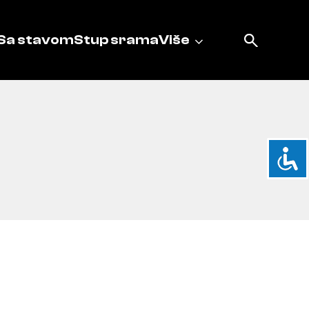
Sa stavom
Stup srama
Više