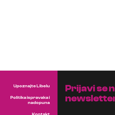
Prijavi se 
Upoznajte Libelu
newslette
Politika ispravaka i
nadopuna
Kontakt